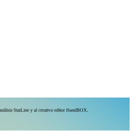
análisis StatLine y al creativo editor iSandBOX.