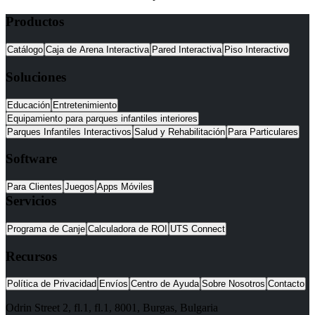
Productos
Catálogo
Caja de Arena Interactiva
Pared Interactiva
Piso Interactivo
Soluciones
Educación
Entretenimiento
Equipamiento para parques infantiles interiores
Parques Infantiles Interactivos
Salud y Rehabilitación
Para Particulares
Software
Para Clientes
Juegos
Apps Móviles
Servicios
Programa de Canje
Calculadora de ROI
UTS Connect
Recursos
Política de Privacidad
Envíos
Centro de Ayuda
Sobre Nosotros
Contacto
Odrin Street 2, fl.1
, fl.1,
8001
,
Burgas
,
Bulgaria