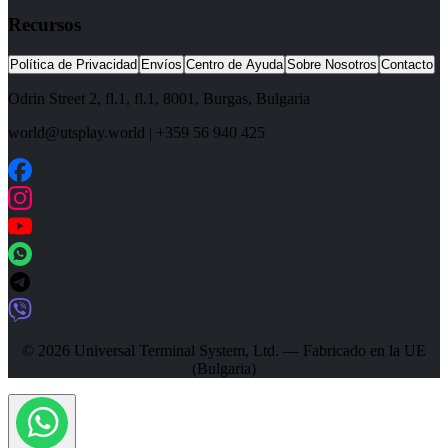
Recursos
Política de Privacidad
Envíos
Centro de Ayuda
Sobre Nosotros
Contacto
Odrin Street 2, fl.1
, fl.1,
8001
,
Burgas
,
Bulgaria
world@utsplay.world
|
+359 56 940 425
© 2026 Universal Terminal System, Ltd. — Fabricado en la UE
(Bulgaria)