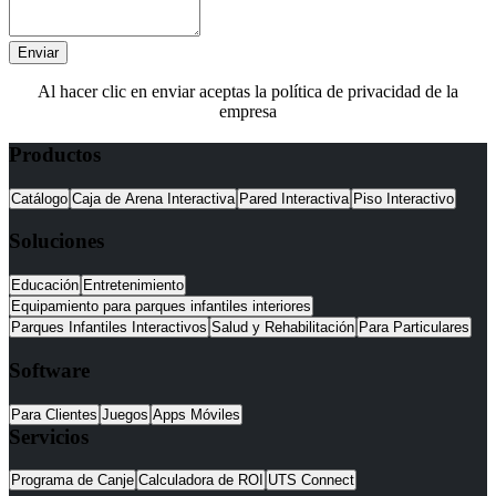
Enviar
Al hacer clic en enviar aceptas la política de privacidad de la
empresa
Productos
Catálogo
Caja de Arena Interactiva
Pared Interactiva
Piso Interactivo
Soluciones
Educación
Entretenimiento
Equipamiento para parques infantiles interiores
Parques Infantiles Interactivos
Salud y Rehabilitación
Para Particulares
Software
Para Clientes
Juegos
Apps Móviles
Servicios
Programa de Canje
Calculadora de ROI
UTS Connect