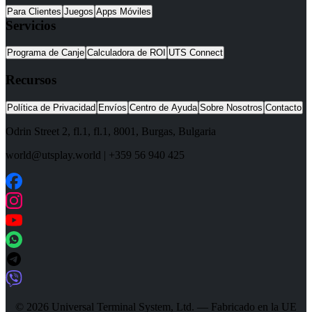
Para Clientes
Juegos
Apps Móviles
Servicios
Programa de Canje
Calculadora de ROI
UTS Connect
Recursos
Política de Privacidad
Envíos
Centro de Ayuda
Sobre Nosotros
Contacto
Odrin Street 2, fl.1
, fl.1,
8001
,
Burgas
,
Bulgaria
world@utsplay.world
|
+359 56 940 425
© 2026 Universal Terminal System, Ltd. — Fabricado en la UE