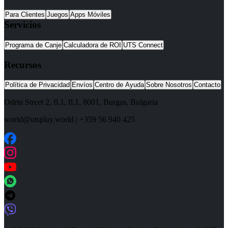
Para Clientes
Juegos
Apps Móviles
Servicios
Programa de Canje
Calculadora de ROI
UTS Connect
Recursos
Política de Privacidad
Envíos
Centro de Ayuda
Sobre Nosotros
Contacto
Odrin Street 2, fl.1
, fl.1,
8001
,
Burgas
,
Bulgaria
world@utsplay.world
|
+359 56 940 425