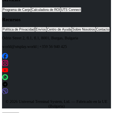
Programa de Canje
Calculadora de ROI
UTS Connect
Recursos
Política de Privacidad
Envíos
Centro de Ayuda
Sobre Nosotros
Contacto
Odrin Street 2, fl.1
, fl.1,
8001
,
Burgas
,
Bulgaria
world@utsplay.world
|
+359 56 940 425
© 2026 Universal Terminal System, Ltd. — Fabricado en la UE
(Bulgaria)