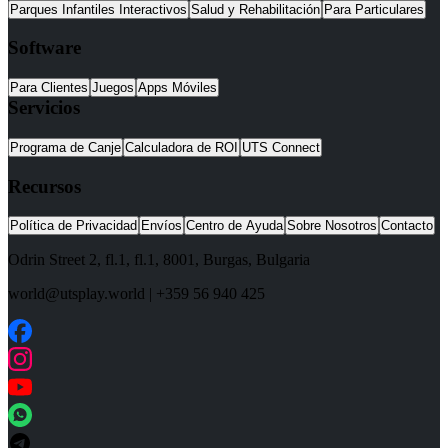
Parques Infantiles Interactivos
Salud y Rehabilitación
Para Particulares
Software
Para Clientes
Juegos
Apps Móviles
Servicios
Programa de Canje
Calculadora de ROI
UTS Connect
Recursos
Política de Privacidad
Envíos
Centro de Ayuda
Sobre Nosotros
Contacto
Odrin Street 2, fl.1
, fl.1,
8001
,
Burgas
,
Bulgaria
world@utsplay.world
|
+359 56 940 425