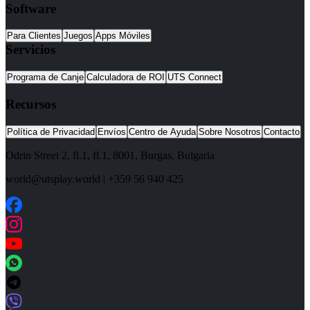
Software
Para Clientes
Juegos
Apps Móviles
Servicios
Programa de Canje
Calculadora de ROI
UTS Connect
Recursos
Política de Privacidad
Envíos
Centro de Ayuda
Sobre Nosotros
Contacto
Odrin Street 2, fl.1
, fl.1,
8001
,
Burgas
,
Bulgaria
world@utsplay.world
|
+359 56 940 425