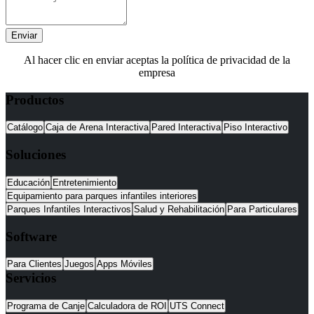
Enviar
Al hacer clic en enviar aceptas la política de privacidad de la
empresa
Productos
Catálogo
Caja de Arena Interactiva
Pared Interactiva
Piso Interactivo
Soluciones
Educación
Entretenimiento
Equipamiento para parques infantiles interiores
Parques Infantiles Interactivos
Salud y Rehabilitación
Para Particulares
Software
Para Clientes
Juegos
Apps Móviles
Servicios
Programa de Canje
Calculadora de ROI
UTS Connect