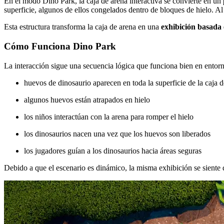
En el modo Dino Park, la caja de arena interactiva se convierte en un
superficie, algunos de ellos congelados dentro de bloques de hielo. Al 
Esta estructura transforma la caja de arena en una
exhibición basada 
Cómo Funciona Dino Park
La interacción sigue una secuencia lógica que funciona bien en entorn
huevos de dinosaurio aparecen en toda la superficie de la caja 
algunos huevos están atrapados en hielo
los niños interactúan con la arena para romper el hielo
los dinosaurios nacen una vez que los huevos son liberados
los jugadores guían a los dinosaurios hacia áreas seguras
Debido a que el escenario es dinámico, la misma exhibición se siente