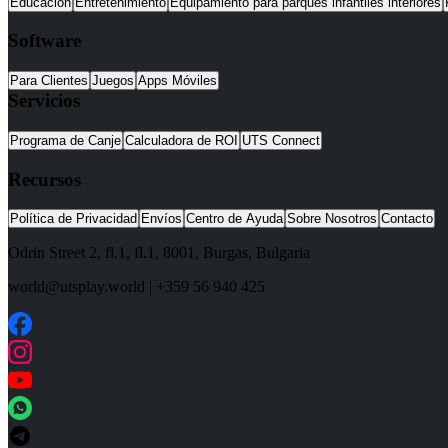
Educación
Entretenimiento
Equipamiento para parques infantiles interiores
Software
Para Clientes
Juegos
Apps Móviles
Servicios
Programa de Canje
Calculadora de ROI
UTS Connect
Recursos
Política de Privacidad
Envíos
Centro de Ayuda
Sobre Nosotros
Contacto
Odrin Street 2, fl.1
, fl.1,
8001
,
Burgas
,
Bulgaria
world@utsplay.world
|
+359 56 940 425