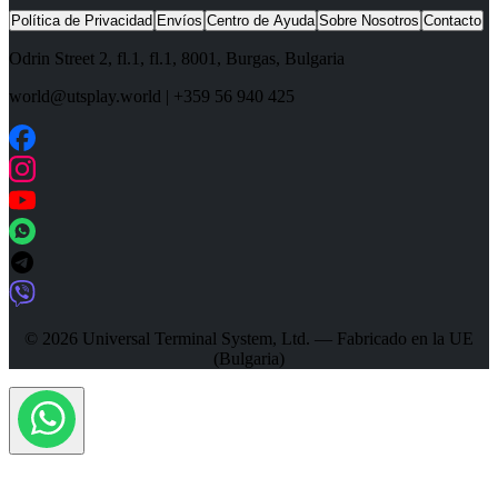
Política de Privacidad
Envíos
Centro de Ayuda
Sobre Nosotros
Contacto
Odrin Street 2, fl.1
, fl.1,
8001
,
Burgas
,
Bulgaria
world@utsplay.world
|
+359 56 940 425
© 2026 Universal Terminal System, Ltd. — Fabricado en la UE
(Bulgaria)