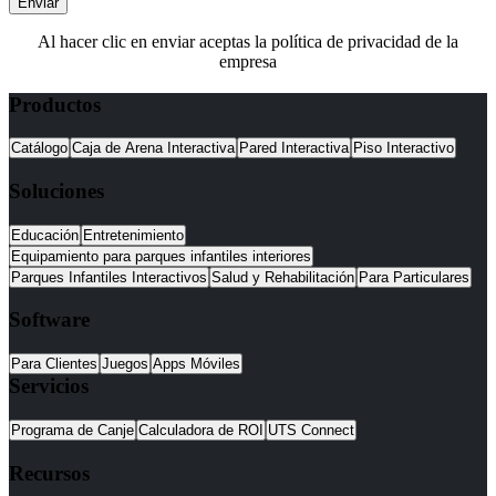
Enviar
Al hacer clic en enviar aceptas la política de privacidad de la
empresa
Productos
Catálogo
Caja de Arena Interactiva
Pared Interactiva
Piso Interactivo
Soluciones
Educación
Entretenimiento
Equipamiento para parques infantiles interiores
Parques Infantiles Interactivos
Salud y Rehabilitación
Para Particulares
Software
Para Clientes
Juegos
Apps Móviles
Servicios
Programa de Canje
Calculadora de ROI
UTS Connect
Recursos