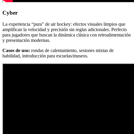
Cyber
La experiencia “pura” de air hockey: efectos visuales limpios que
amplifican la velocidad y precisión sin reglas adicionales. Perfecto
para jugadores que buscan la dinámica clásica con retroalimentación
y presentación modernas.
Casos de uso:
rondas de calentamiento, sesiones mixtas de
habilidad, introducción para escuelas/museos.