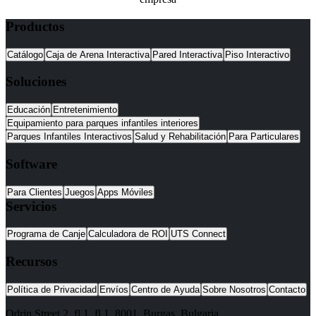
Productos
Catálogo
Caja de Arena Interactiva
Pared Interactiva
Piso Interactivo
Soluciones
Educación
Entretenimiento
Equipamiento para parques infantiles interiores
Parques Infantiles Interactivos
Salud y Rehabilitación
Para Particulares
Software
Para Clientes
Juegos
Apps Móviles
Servicios
Programa de Canje
Calculadora de ROI
UTS Connect
Recursos
Política de Privacidad
Envíos
Centro de Ayuda
Sobre Nosotros
Contacto
Odrin Street 2, fl.1
, fl.1,
8001
,
Burgas
,
Bulgaria