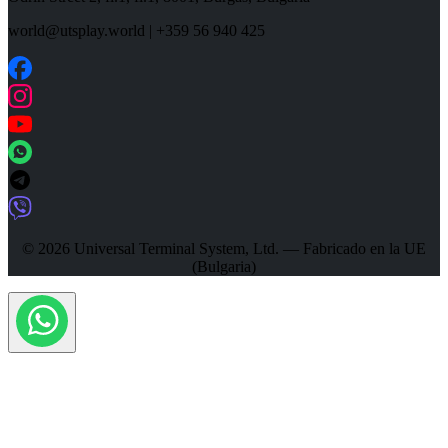
world@utsplay.world
|
+359 56 940 425
© 2026 Universal Terminal System, Ltd. — Fabricado en la UE
(Bulgaria)