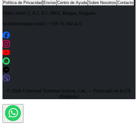
Política de Privacidad
Envíos
Centro de Ayuda
Sobre Nosotros
Contacto
Odrin Street 2, fl.1
, fl.1,
8001
,
Burgas
,
Bulgaria
world@utsplay.world
|
+359 56 940 425
© 2026 Universal Terminal System, Ltd. — Fabricado en la UE
(Bulgaria)