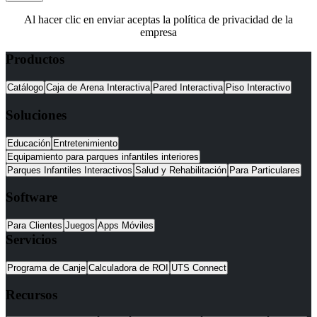
Al hacer clic en enviar aceptas la política de privacidad de la
empresa
Productos
Catálogo
Caja de Arena Interactiva
Pared Interactiva
Piso Interactivo
Soluciones
Educación
Entretenimiento
Equipamiento para parques infantiles interiores
Parques Infantiles Interactivos
Salud y Rehabilitación
Para Particulares
Software
Para Clientes
Juegos
Apps Móviles
Servicios
Programa de Canje
Calculadora de ROI
UTS Connect
Recursos