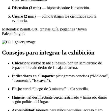
Discusión (3 min)
— hipótesis sobre la extinción.
Cierre (2 min)
— cómo trabajan los científicos con la
evidencia.
Materiales: iSandBOX, tarjetas guía, pegatinas “Joven
Paleontólogo”.
Consejos para integrar la exhibición
Ubicación
: visible desde el pasillo, con un semicírculo de
espacio libre alrededor de la caja de arena.
Indicadores en el soporte
: pictogramas concisos (“Moldear”,
“Tormenta”, “Excavar”).
Flujo
: cartel “Juego de 3 minutos” + fila sencilla.
Higiene
: gel desinfectante cerca; rastrillado y tamizado diario
según política del lugar.
Accesibilidad
: taburete para niños pequeños; acceso claro