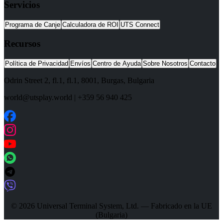
Servicios
Programa de Canje
Calculadora de ROI
UTS Connect
Recursos
Política de Privacidad
Envíos
Centro de Ayuda
Sobre Nosotros
Contacto
Odrin Street 2, fl.1
, fl.1,
8001
,
Burgas
,
Bulgaria
world@utsplay.world
|
+359 56 940 425
© 2026 Universal Terminal System, Ltd. — Fabricado en la UE
(Bulgaria)