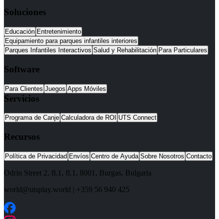
Soluciones
Educación
Entretenimiento
Equipamiento para parques infantiles interiores
Parques Infantiles Interactivos
Salud y Rehabilitación
Para Particulares
Software
Para Clientes
Juegos
Apps Móviles
Servicios
Programa de Canje
Calculadora de ROI
UTS Connect
Recursos
Política de Privacidad
Envíos
Centro de Ayuda
Sobre Nosotros
Contacto
Odrin Street 2, fl.1
, fl.1,
8001
,
Burgas
,
Bulgaria
world@utsplay.world
|
+359 56 940 425