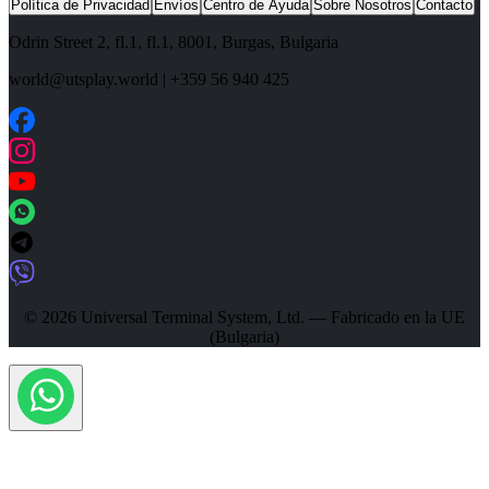
Política de Privacidad
Envíos
Centro de Ayuda
Sobre Nosotros
Contacto
Odrin Street 2, fl.1
, fl.1,
8001
,
Burgas
,
Bulgaria
world@utsplay.world
|
+359 56 940 425
© 2026 Universal Terminal System, Ltd. — Fabricado en la UE
(Bulgaria)