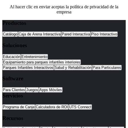
Al hacer clic en enviar aceptas la política de privacidad de la
empresa
Productos
Catálogo
Caja de Arena Interactiva
Pared Interactiva
Piso Interactivo
Soluciones
Educación
Entretenimiento
Equipamiento para parques infantiles interiores
Parques Infantiles Interactivos
Salud y Rehabilitación
Para Particulares
Software
Para Clientes
Juegos
Apps Móviles
Servicios
Programa de Canje
Calculadora de ROI
UTS Connect
Recursos