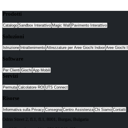
Prodotti
Catalogo
Sandbox Interattivo
Magic Wall
Pavimento Interattivo
Soluzioni
Istruzione
Intrattenimento
Attrezzature per Aree Giochi Indoor
Aree Giochi I
Software
Per Clienti
Giochi
App Mobili
Servizi
Permuta
Calcolatore ROI
UTS Connect
Risorse
Informativa sulla Privacy
Consegna
Centro Assistenza
Chi Siamo
Contatti
Odrin Street 2, fl.1
, fl.1,
8001
,
Burgas
,
Bulgaria