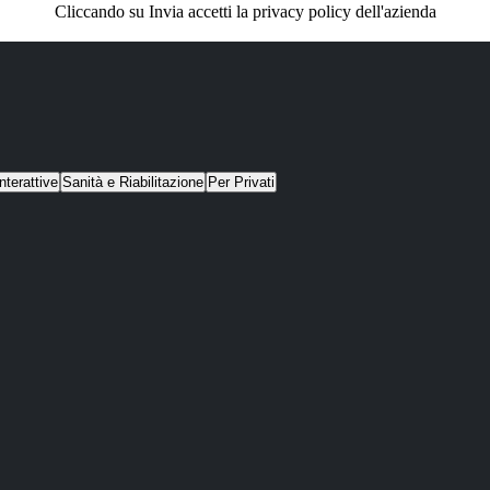
Cliccando su Invia accetti la privacy policy dell'azienda
nterattive
Sanità e Riabilitazione
Per Privati