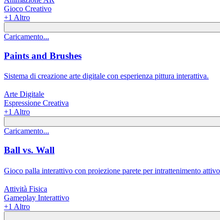
Gioco Creativo
+
1
Altro
Caricamento...
Paints and Brushes
Sistema di creazione arte digitale con esperienza pittura interattiva.
Arte Digitale
Espressione Creativa
+
1
Altro
Caricamento...
Ball vs. Wall
Gioco palla interattivo con proiezione parete per intrattenimento attivo
Attività Fisica
Gameplay Interattivo
+
1
Altro