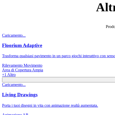
Alt
Prodot
Caricamento...
Floorium Adaptive
Trasforma qualsiasi pavimento in un parco giochi interattivo con sens
Rilevamento Movimento
Area di Copertura Ampia
+
1
Altro
Caricamento...
Living Drawings
Porta i tuoi disegni in vita con animazione realtà aumentata.
Animazione AR